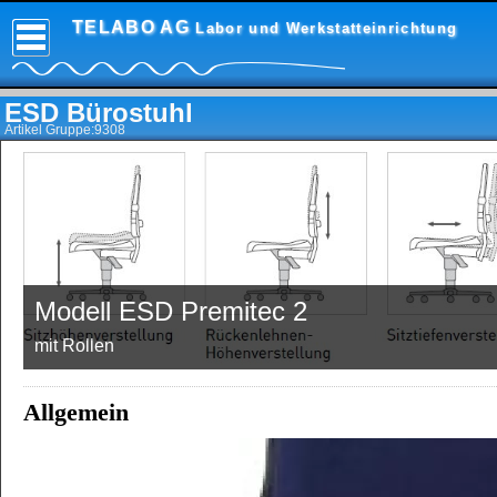
TELABO AG
Labor und Werkstatteinrichtung
ESD Bürostuhl
Artikel Gruppe:9308
Modell ESD Premitec 2
mit Rollen
Allgemein