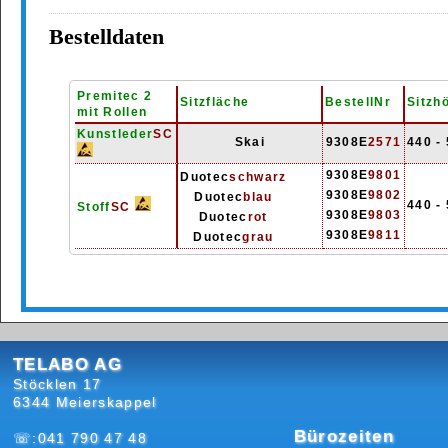
Bestelldaten
Premitec 2
Sitzfläche
BestellNr
Sitzh
mit Rollen
Kunstleder
SC
Skai
9308E
2571
440 -
9308E
9801
Duotec
schwarz
9308E
9802
Duotec
blau
440 -
Stoff
SC
9308E
9803
Duotec
rot
9308E
9811
Duotec
grau
TELABO AG
Stöcklen 17
6344 Meierskappel
Bürozeiten
☏:041 790 47 48