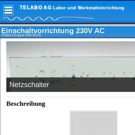
TELABO AG
Labor und Werkstatteinrichtung
Einschaltvorrichtung 230V AC
Artikel Gruppe:WN-6505
Netzschalter
Beschreibung