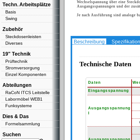
Wechselspannung über eine Steckdo
Techn. Arbeitsplätze
Ausgangsspannungen und der zusät
Basis
Je nach Ausführung sind analoge b
Swing
Zubehör
Steckdosenleisten
Beschreibung
Spezifikatio
Diverses
19" Technik
Prüftechnik
Technische Daten
Stromversorgung
Einzel Komponenten
Daten
We
Abteilungen
Eingangsspannung
RaCoN ITCS Leitstelle
Labormöbel WEB1
Funksysteme
Ausgangsspannung
I
Dies & Das
Formelsammlung
Suchen
Ausgangsspannung