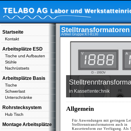
TELABO AG
Labor und Werkstatteinr
Stelltransformatoren
Startseite
Artikel Gruppe:KT-8130
Kontakt
Arbeitsplätze ESD
Tische und Aufbauten
Stühle
Nachrüstsets
Arbeitsplätze Basis
Stelltrenntransform
Tische
in Kassettentechnik
Schwerlast
Unterschränke
Rohrstecksystem
Allgemein
Hub Tisch
Für Anwendungen mit geringem Leis
Montage Arbeitsplätze
Stelltrenntransformatoren auch in
Kassettenform zur Verfügung. Als S