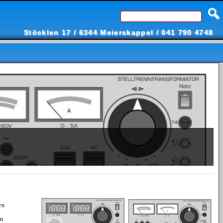
🔍
Stöcklen 17 / 6344 Meierskappel / 041 790 4748
en
en