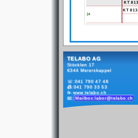
KT 81
KT 813
ja
TELABO AG
Stöcklen 17
6344 Meierskappel
☏:041 790 47 48
📠:041 790 33 53
☕:www.telabo.ch
📧:
Mailbox:labor@telabo.ch