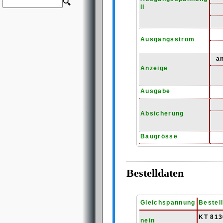
🔍
II
Ausgangsstrom
a
Anzeige
Ausgabe
Absicherung
Baugrösse
Bestelldaten
Gleichspannung
Bestel
KT 813
nein