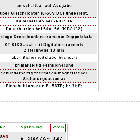
umschaltbar auf Ausgabe
über Gleichrichter (0-50V DC) ungesiebt.
Dauerbetrieb bei 260V: 3A
Dauerbetrieb bei 50V: 5A (KT-8132)
naloge Dreheisenisnstrumente Doppelskala
KT-8130 auch mit Digitalinstrumente
Ziffernhöhe 13 mm
über Sicherheitslaborbuchsen
primärseitig Feinsicherung
sekundärseitig thermisch-magnetischer
Sicherungsautomat
Einschubkassette B: 56TE; H: 3HE;
lNr
Spannung
Strom
0
AN
0 - 260V AC∼
3.0A