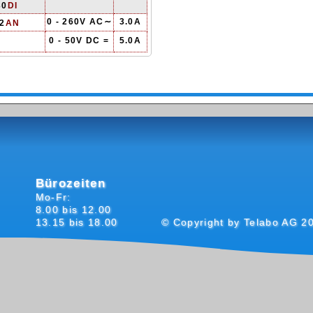
30
DI
0 - 260V AC∼
3.0A
2
AN
0 - 50V DC =
5.0A
Bürozeiten
Mo-Fr:
8.00 bis 12.00
13.15 bis 18.00
© Copyright by Telabo AG 2