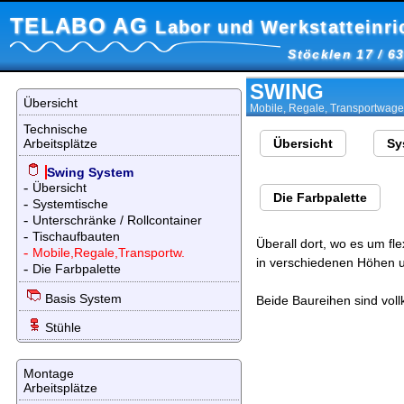
TELABO AG
Labor und Werkstatteinr
Stöcklen 17 / 6
SWING
Übersicht
Mobile, Regale, Transportwage
Technische
Arbeitsplätze
Übersicht
Sy
Swing System
-
Übersicht
Die Farbpalette
-
Systemtische
-
Unterschränke / Rollcontainer
-
Tischaufbauten
Überall dort, wo es um fl
-
Mobile,Regale,Transportw.
in verschiedenen Höhen un
-
Die Farbpalette
Basis System
Beide Baureihen sind vol
Stühle
Montage
Arbeitsplätze