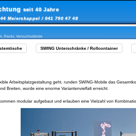
ichtung
seit 40 Jahre
344 Meierskappel / 041 790 47 48
n, Racks, Versuchsstände
stemtische
SWING Unterschränke / Rollcontainer
exible Arbeitsplatzgestaltung geht, runden SWING-Mobile das Gesamtkon
d Breiten, wurde eine enorme Variantenvielfalt erreicht.
lkommen modular aufgebaut und erlauben eine Vielzahl von Kombinati